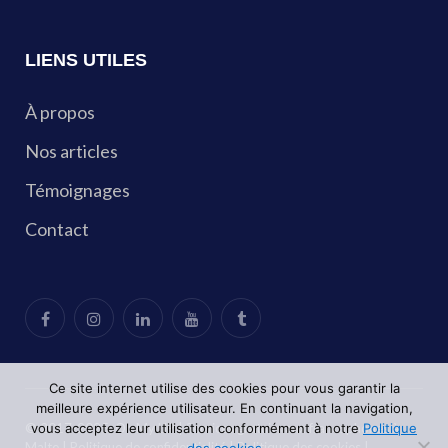
LIENS UTILES
À propos
Nos articles
Témoignages
Contact
Ce site internet utilise des cookies pour vous garantir la
meilleure expérience utilisateur. En continuant la navigation,
vous acceptez leur utilisation conformément à notre
Politique
© 2017-2025, Oh My UP | Services gratuits aux francophones à
Malte |
Politique de confidentialité
|
Politique des cookies
|