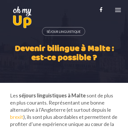
Skip
to
content
SÉJOUR LINGUISTIQUE
Devenir bilingue à Malte :
est-ce possible ?
Les
séjours linguistiques à Malte
sont de plus
en plus courants. Représentant une bonne
alternative à l’Angleterre (et surtout depuis le
brexit
), ils sont plus abordables et permettent de
profiter d’une expérience unique au cœur de la