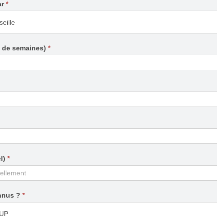
ar
*
e de semaines)
*
el)
*
nnus ?
*