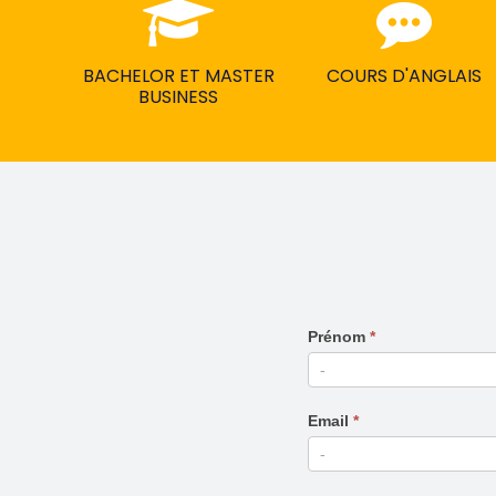
BACHELOR ET MASTER
COURS D'ANGLAIS
BUSINESS
SEJOUR
Prénom
*
LINGUISTIQUE
-
Formulaire
Email
*
général