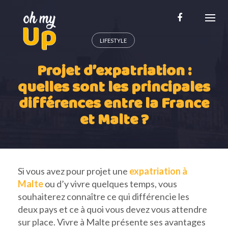
Skip
to
content
LIFESTYLE
Projet d’expatriation :
quelles sont les principales
différences entre la France
et Malte ?
Si vous avez pour projet une
expatriation à
Malte
ou d’y vivre quelques temps, vous
souhaiterez connaître ce qui différencie les
deux pays et ce à quoi vous devez vous attendre
sur place. Vivre à Malte présente ses avantages