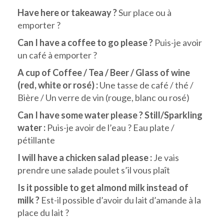
Have here or takeaway ?
Sur place ou à
emporter ?
Can I have a coffee to go please ?
Puis-je avoir
un café à emporter ?
A cup of Coffee / Tea / Beer / Glass of wine
(red, white or rosé) :
Une tasse de café / thé /
Bière / Un verre de vin (rouge, blanc ou rosé)
Can I have some water please ? Still/Sparkling
water :
Puis-je avoir de l’eau ? Eau plate /
pétillante
I will have a chicken salad please :
Je vais
prendre une salade poulet s’il vous plaît
Is it possible to get almond milk instead of
milk ?
Est-il possible d’avoir du lait d’amande à la
place du lait ?