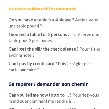
La réservation et le paiement
Do you have a table for 4 please ?
Auriez-vous
une table pour 4 ?
I booked a table for 3 persons :
J’ai réservé une
table pour 3 personnes
Can I get the bill/ the check please ?
Pourrais-je
avoir la note ?
Can I pay by credit card ?
Puis-je régler par
carte bancaire ?
Se repérer / demander son chemin
Can you tell me how to go to … ?
Pourriez-vous
m’indiquer comment me rendre à …