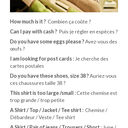
How much is it ?
Combien ça coûte ?
Can I pay with cash ?
Puis-je régler en espèces ?
Do you have some eggs please ?
Avez-vous des
œufs ?
I am looking for post cards :
Je cherche des
cartes postales
Do you have these shoes, size 38 ?
Auriez-vous
ces chaussures taille 38 ?
This shirt is too large /small :
Cette chemise est
trop grande / trop petite
A Shirt / Top / Jacket / Tee shirt :
Chemise /
Débardeur / Veste / Tee shirt
A Skirt / Pair of jeans / Trousers / Short :
Jupe /