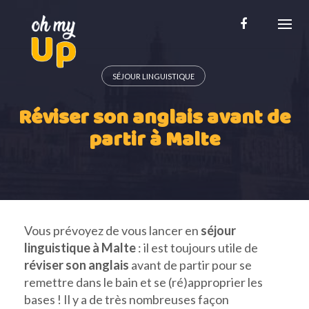
Skip
to
content
SÉJOUR LINGUISTIQUE
Réviser son anglais avant de
partir à Malte
Vous prévoyez de vous lancer en
séjour
linguistique à Malte
: il est toujours utile de
réviser son anglais
avant de partir pour se
remettre dans le bain et se (ré)approprier les
bases ! Il y a de très nombreuses façon