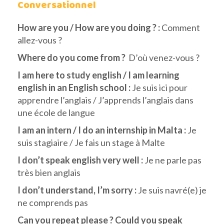
Conversationnel
How are you / How are you doing ? :
Comment
allez-vous ?
Where do you come from ?
D’où venez-vous ?
I am here to study english / I am learning
english in an English school :
Je suis ici pour
apprendre l’anglais / J’apprends l’anglais dans
une école de langue
I am an intern / I do an internship in Malta :
Je
suis stagiaire / Je fais un stage à Malte
I don’t speak english very well :
Je ne parle pas
très bien anglais
I don’t understand, I’m sorry :
Je suis navré(e) je
ne comprends pas
Can you repeat please ? Could you speak