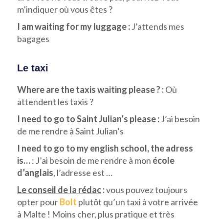
m’indiquer où vous êtes ?
I am waiting for my luggage :
J’attends mes
bagages
Le taxi
Where are the taxis waiting please ? :
Où
attendent les taxis ?
I need to go to Saint Julian’s please :
J’ai besoin
de me rendre à Saint Julian’s
I need to go to my english school, the adress
is…
: J’ai besoin de me rendre à mon
école
d’anglais
, l’adresse est …
Le conseil de la rédac
:
vous pouvez toujours
opter pour
Bolt
plutôt qu’un taxi à votre arrivée
à Malte ! Moins cher, plus pratique et très