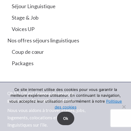
Séjour Linguistique
Stage & Job
Voices UP
Nos offres séjours linguistiques
Coup de cœur
Packages
Ce site internet utilise des cookies pour vous garantir la
Oh My UP est l’agence de services
meilleure expérience utilisateur. En continuant la navigation,
gratuits aux francophones à Malte.
vous acceptez leur utilisation conformément à notre
Politique
des cookies
Nous vous aidons à trouver stages, jobs,
logements, colocations et séjours
Ok
linguistiques sur l’île.