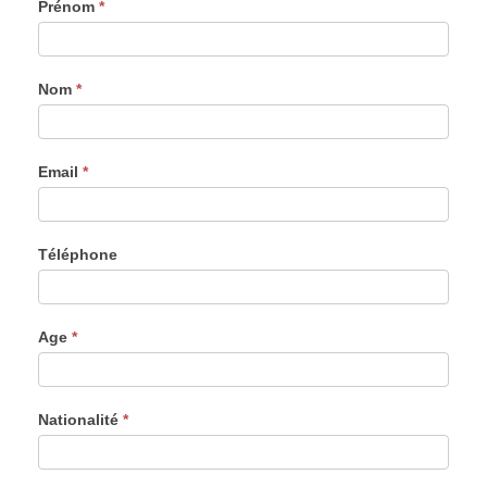
CONTACT
Prénom
*
-
Formulaire
général
Nom
*
Email
*
Téléphone
Age
*
Nationalité
*