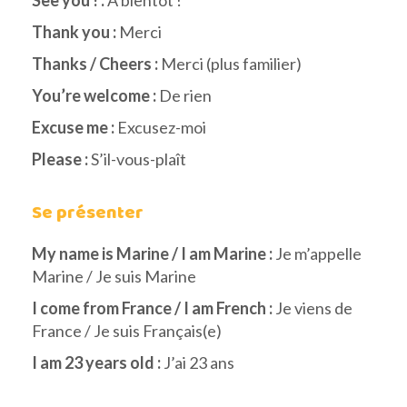
Thank you :
Merci
Thanks / Cheers :
Merci (plus familier)
You’re welcome :
De rien
Excuse me :
Excusez-moi
Please :
S’il-vous-plaît
Se présenter
My name is Marine / I am Marine :
Je m’appelle
Marine / Je suis Marine
I come from France / I am French :
Je viens de
France / Je suis Français(e)
I am 23 years old :
J’ai 23 ans