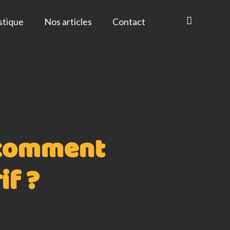
istique
Nos articles
Contact
: comment
if ?