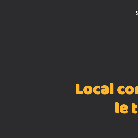
Skip
to
content
Local co
le 