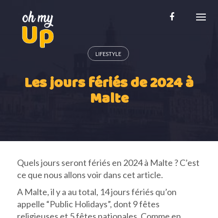
Skip
to
content
LIFESTYLE
Les jours fériés de 2024 à
Malte
Quels jours seront fériés en 2024 à Malte ? C’est
ce que nous allons voir dans cet article.
A Malte, il y a au total, 14 jours fériés qu’on
appelle “Public Holidays”, dont 9 fêtes
religieuses et 5 fêtes nationales. Comme en