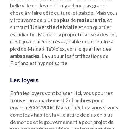
belle ville
en devenir
, il n’y a donc pas grand-
chose à y faire côté culturel et balade. Mais vous
y trouverez de plus en plus de
restaurants
, et
surtout
l’Université de Malte
et son quartier
estudiantin. Même si la propreté laisse à désirer,
il est quand même très agréable de se rendre à
pied de Msida à Ta’Xbiex, vers le
quartier des
ambassades
. La vue sur les fortifications de
Floriana est hypnotisante.
Les loyers
Enfin les loyers vont baisser ! Ici, vous pourrez
trouver un appartement 2 chambres pour
environ 800€/900€. Mais dépêchez-vous si vous
comptez y habiter, la ville attire de plus en plus
de monde et le gouvernement a pour projet de
totalement rénover Msida. Les loyers ont donc