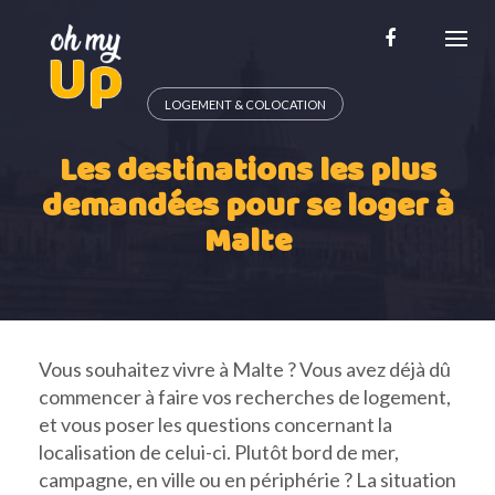
Skip
to
content
LOGEMENT & COLOCATION
Les destinations les plus
demandées pour se loger à
Malte
Vous souhaitez vivre à Malte ? Vous avez déjà dû
commencer à faire vos recherches de logement,
et vous poser les questions concernant la
localisation de celui-ci. Plutôt bord de mer,
campagne, en ville ou en périphérie ? La situation