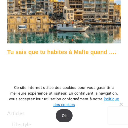
Tu sais que tu habites à Malte quand ….
Ce site internet utilise des cookies pour vous garantir la
meilleure expérience utilisateur. En continuant la navigation,
CATÉGORIES
vous acceptez leur utilisation conformément à notre
Politique
des cookies
Articles
Ok
Lifestyle