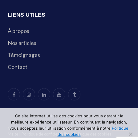
LIENS UTILES
À propos
Nos articles
Témoignages
Contact
Ce site internet utilise des cookies pour vous garantir la
meilleure expérience utilisateur. En continuant la navigation,
© 2017-2025, Oh My UP | Services gratuits aux francophones à
vous acceptez leur utilisation conformément à notre
Politique
Malte |
Politique de confidentialité
|
Politique des cookies
|
des cookies