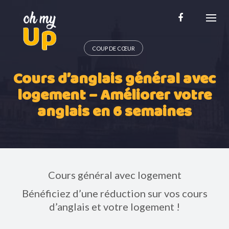
Skip
to
content
COUP DE CŒUR
Cours d’anglais général avec
logement – Améliorer votre
anglais en 6 semaines
Cours général avec logement
Bénéficiez d’une réduction sur vos cours
d’anglais et votre logement !