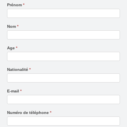
CPF
Prénom
*
-
Formulaire
de
Nom
*
contact
Age
*
Nationalité
*
E-mail
*
Numéro de téléphone
*