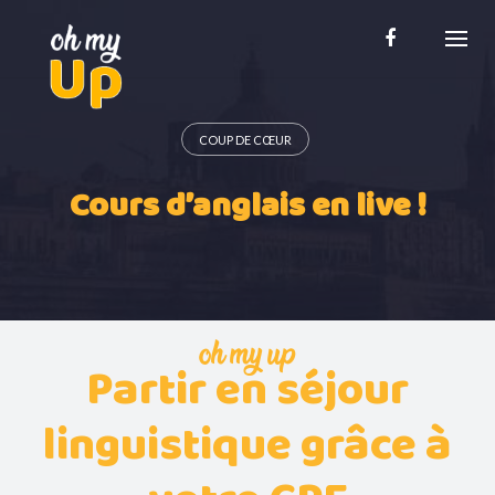
Skip
to
content
COUP DE CŒUR
Cours d’anglais en live !
oh my up
Partir en séjour
linguistique grâce à