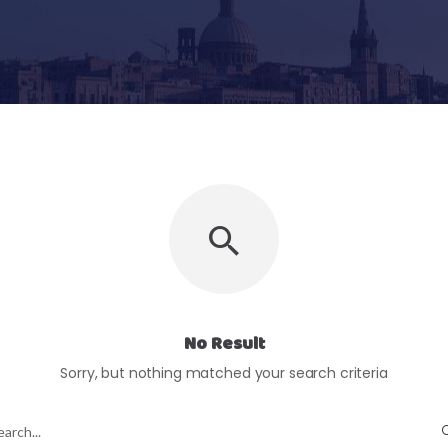
No Result
Sorry, but nothing matched your search criteria
earch
r: