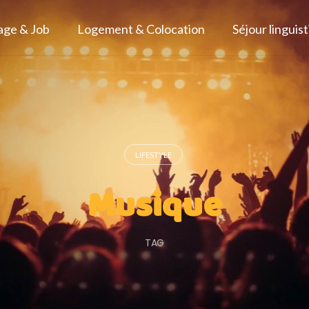
age & Job
Logement & Colocation
Séjour linguis
LIFESTYLE
Musique
TAG