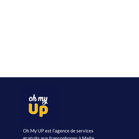
Oh My UP est l’agence de services
gratuits aux francophones à Malte.