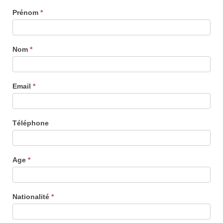
CONTACT
Prénom
*
-
Formulaire
Nom
*
général
Email
*
Téléphone
Age
*
Nationalité
*