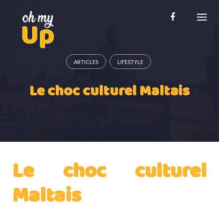
Skip
to
content
ARTICLES
LIFESTYLE
Le choc culturel Maltais
Le choc culturel
Maltais